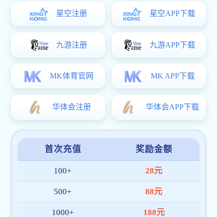
与第三方技术支持商（如推送、云服务）合作时
法律法规要求或监管部门依法调取
五、信息保护措施
平台采用多重防护机制确保xk体育-xk体育(中国)官方网站服务中
您的数据安全，包括但不限于：
HTTPS 加密传输
权限分级与访问控制
系统审计与异常行为识别
六、用户权利
您拥有以下数据权利：
访问、更正、删除个人信息
申请注销账户或停止使用服务
关闭授权功能如位置服务或通知